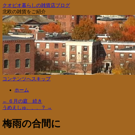
クオピオ暮らしの雑貨店ブログ
北欧の雑貨をご紹介
コンテンツへスキップ
ホーム
←
６月の庭 続き
うめえしゅ、、、？
→
梅雨の合間に