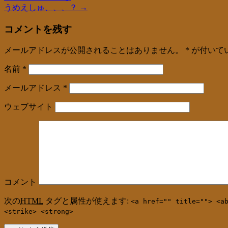
うめえしゅ、、、？
→
コメントを残す
メールアドレスが公開されることはありません。
*
が付いて
名前
*
メールアドレス
*
ウェブサイト
コメント
次の
HTML
タグと属性が使えます:
<a href="" title=""> <a
<strike> <strong>