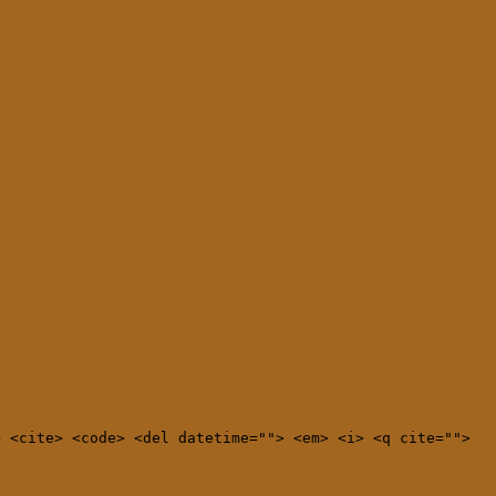
> <cite> <code> <del datetime=""> <em> <i> <q cite="">